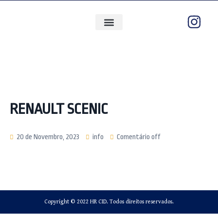
QUEM SOMOS
ÁREAS DE ATUAÇÃO
RENAULT SCENIC
20 de Novembro, 2023
info
Comentário off
Copyright © 2022 HR CID. Todos direitos reservados.